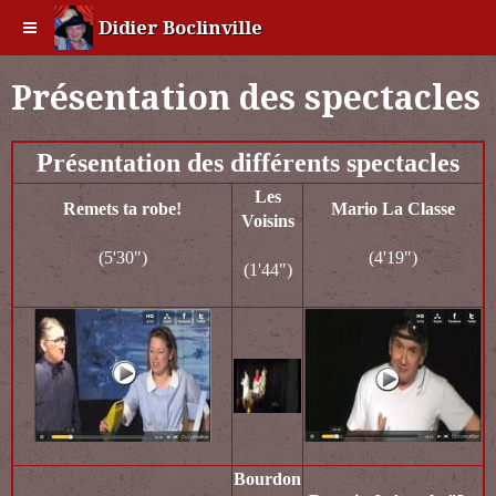
Didier Boclinville
Présentation des spectacles
Présentation des différents spectacles
Les
Remets ta robe!
Mario La Classe
Voisins
(5'30")
(4'19")
(1'44")
Bourdon