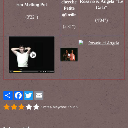
Rosario & Angela "Le
cherche
son Melting Pot
Gala"
Petite
@beille
(3'22")
(4'04")
(2'31")
Partager
Facebook
Twitter
Email
8
votes. Moyenne
3
sur 5.