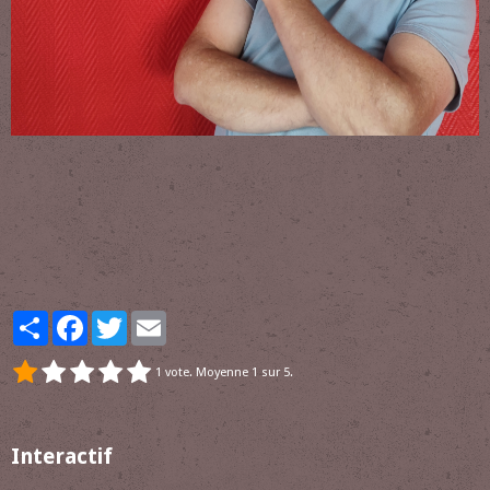
Partager
Facebook
Twitter
Email
1
vote. Moyenne
1
sur 5.
Interactif