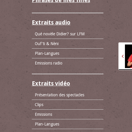
Phrases de mes filles
Extraits audio
Qué novèle Didier? sur LFM
Ouf'ti & Nèni
Plan-Langues
Emissions radio
Extraits vidéo
Présentation des spectacles
Clips
Emissions
Plan-Langues