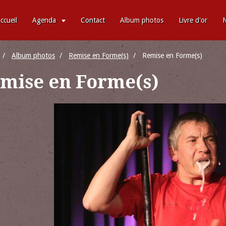
ccueil
Agenda
Contact
Album photos
Livre d'or
N
Album photos
Remise en Forme(s)
Remise en Forme(s)
mise en Forme(s)