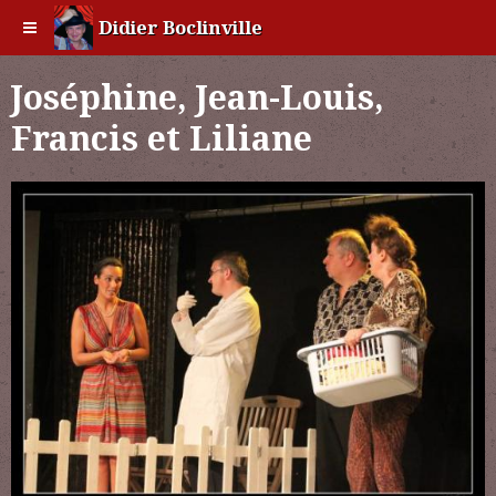
Didier Boclinville
Joséphine, Jean-Louis,
Francis et Liliane