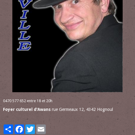
0470 577 652 entre 18 et 20h
Foyer culturel d'Awans
rue Germeaux 12, 4342 Hognoul
Partager
Facebook
Twitter
Email