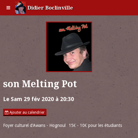
Didier Boclinville
son Melting Pot
Le Sam 29 fév 2020
à 20:30
Ajouter au calendrier
Foyer culturel d'Awans - Hognoul
15€ - 10€ pour les étudiants