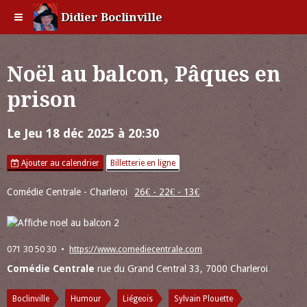
Didier Boclinville
Noël au balcon, Pâques en
prison
Le Jeu 18 déc 2025
à 20:30
Ajouter au calendrier
Billetterie en ligne
Comédie Centrale - Charleroi
26€ - 22€ - 13€
071 30 50 30
https://www.comediecentrale.com
Comédie Centrale
rue du Grand Central 33, 7000 Charleroi
Boclinville
Humour
Liégeois
Sylvain Plouette