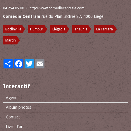
04 254 05 00
http://www.comediecentrale.com
Comédie Centrale
rue du Plan Incliné 87, 4000 Liège
Boclinville
Humour
Liégeois
Theunis
La Ferrara
Martin
Partager
Facebook
Twitter
Email
Interactif
Agenda
Album photos
Contact
Livre d'or