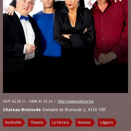
0471 62 05 11 - 0496 41 02 24
http://www.estirire.be
Chateau Brunsode
Domaine de Brunsode 2, 4130 Tilff
Boclinville
Theunis
La Ferrara
Humour
Liégeois