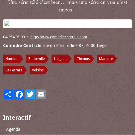
Une série télé c’est bien… mais une série en vrai c’est
mieux !
04 254 05 00
http://www.comediecentrale.com
Comédie Centrale
rue du Plan Incliné 87, 4000 Liège
Humour
Boclinville
Liégeois
Theunis
Mariette
La Ferrara
Voisins
Partager
Facebook
Twitter
Email
Interactif
Agenda