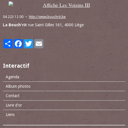
04 223 12 00
http://www.bouchrit.be
La Bouch'rit
rue Saint Gilles 161, 4000 Liège
Partager
Facebook
Twitter
Email
Interactif
Agenda
Album photos
Contact
Livre d'or
Liens