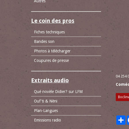
Autres
Le coin des pros
Fiches techniques
Bandes son
Photos à télécharger
Coupures de presse
04 254 
Extraits audio
Coméd
Qué novèle Didier? sur LFM
Boclinv
Ouf'ti & Nèni
Plan-Langues
P
Emissions radio