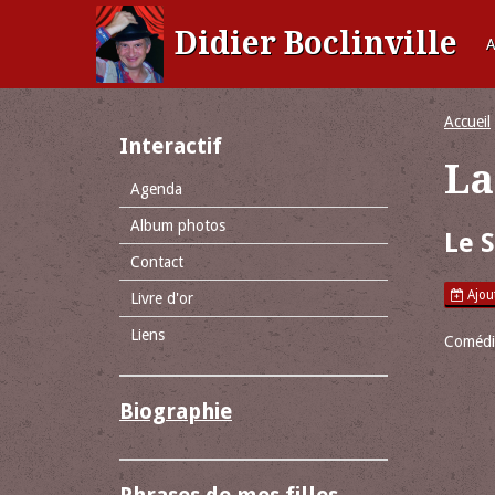
Didier Boclinville
A
Accueil
Interactif
La
Agenda
Album photos
Le S
Contact
Ajout
Livre d'or
Liens
Comédie
Biographie