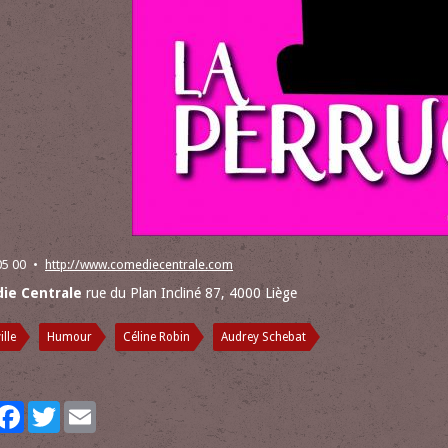
05 00
http://www.comediecentrale.com
ie Centrale
rue du Plan Incliné 87, 4000 Liège
ille
Humour
Céline Robin
Audrey Schebat
artager
Facebook
Twitter
Email