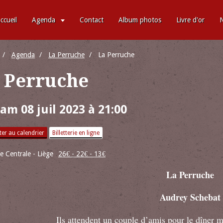
ccueil
Agenda
Contact
Album photos
Livre d'or
N
Agenda
La Perruche
La Perruche
 Perruche
am 08 juil 2023
à 21:00
er au calendrier
Billetterie en ligne
 Centrale - Liège
26€ - 22€ - 13€
La Perruche
Audrey Schebat
Ils attendent un couple d’amis pour le dîner m