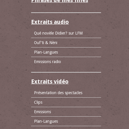
Phrases de mes filles
Extraits audio
Qué novèle Didier? sur LFM
Ouf'ti & Nèni
Plan-Langues
Emissions radio
Extraits vidéo
Présentation des spectacles
Clips
Emissions
Plan-Langues