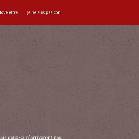
ovelettre
Je ne suis pas con
ais ceux-ci n’arriveront pas.