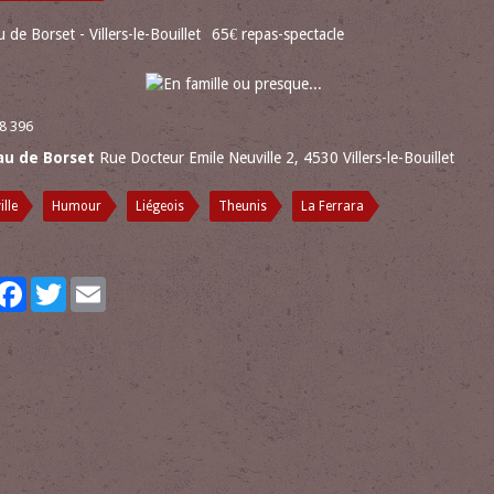
 de Borset - Villers-le-Bouillet
65€ repas-spectacle
8 396
au de Borset
Rue Docteur Emile Neuville 2, 4530 Villers-le-Bouillet
ille
Humour
Liégeois
Theunis
La Ferrara
artager
Facebook
Twitter
Email