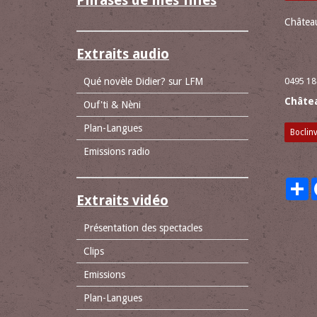
Phrases de mes filles
Château
Extraits audio
Qué novèle Didier? sur LFM
0495 18
Châte
Ouf'ti & Nèni
Plan-Langues
Boclinv
Emissions radio
P
Extraits vidéo
Présentation des spectacles
Clips
Emissions
Plan-Langues