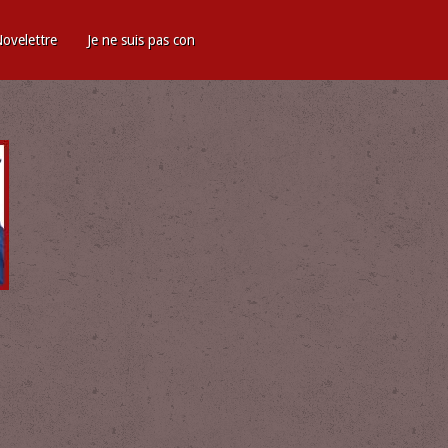
ovelettre
Je ne suis pas con