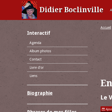
Didier Boclinville
A
Accueil
Interactif
Agenda
Album photos
Contact
Livre d'or
Liens
En
Biographie
Le 
Ajout