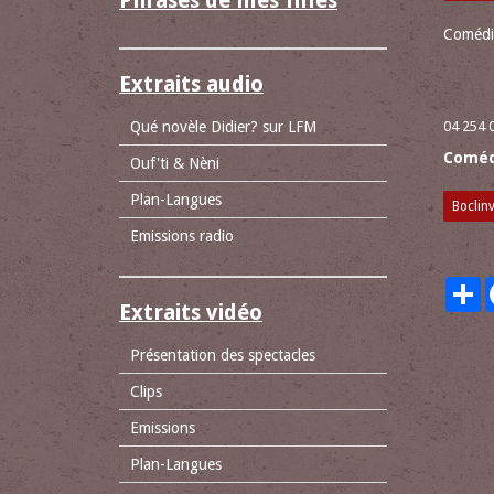
Phrases de mes filles
Comédie
Extraits audio
Qué novèle Didier? sur LFM
04 254 
Coméd
Ouf'ti & Nèni
Plan-Langues
Boclinv
Emissions radio
P
Extraits vidéo
Présentation des spectacles
Clips
Emissions
Plan-Langues