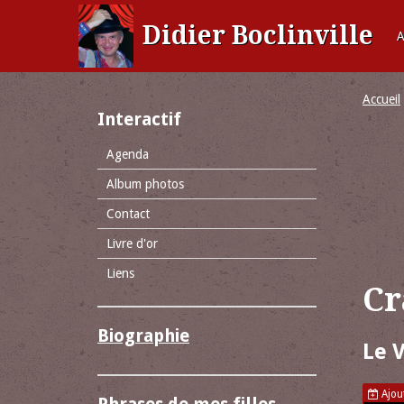
Didier Boclinville
A
Accueil
Interactif
Agenda
Album photos
Contact
Livre d'or
Liens
Cr
Biographie
Le 
Ajout