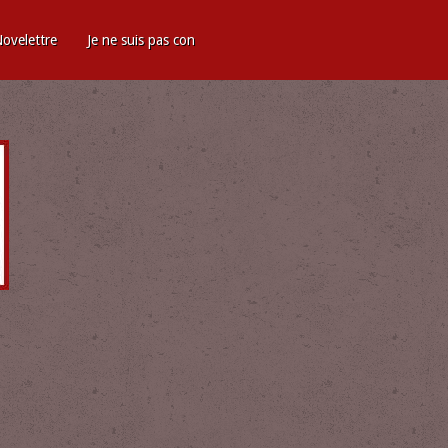
ovelettre
Je ne suis pas con