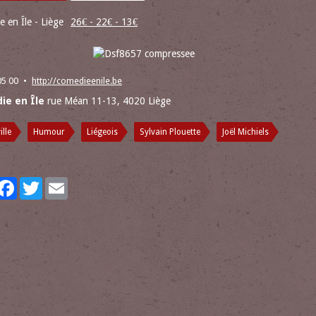
 en Île - Liège
26€ - 22€ - 13€
05 00
http://comedieenile.be
ie en Île
rue Méan 11-13, 4020 Liège
ille
Humour
Liégeois
Sylvain Plouette
Joël Michiels
artager
Facebook
Twitter
Email