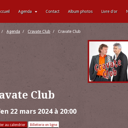
ccueil
Agenda
Contact
Album photos
Livre d'or
N
Agenda
Cravate Club
Cravate Club
avate Club
Ven 22 mars 2024
à 20:00
er au calendrier
Billetterie en ligne