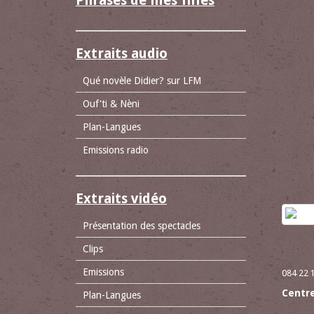
Phrases de mes filles
Extraits audio
Qué novèle Didier? sur LFM
Ouf'ti & Nèni
Plan-Langues
Emissions radio
Extraits vidéo
Présentation des spectacles
Clips
Emissions
084 22 
Centre
Plan-Langues