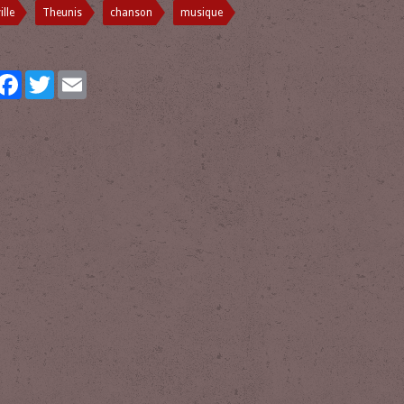
ille
Theunis
chanson
musique
artager
Facebook
Twitter
Email