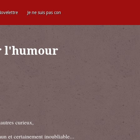
ovelettre
Je ne suis pas con
r l'humour
 autres curieux,
un et certainement inoubliable...