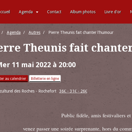
ccueil
Agenda
Contact
Album photos
Livre d'or
N
Agenda
Autres
Pierre Theunis fait chanter l'humour
erre Theunis fait chante
Mer 11 mai 2022
à 20:00
er au calendrier
Billetterie en ligne
culturel des Roches - Rochefort
36€ - 31€ - 26€
Public fidèle, amis festivaliers et
venez passer une soirée surprenante, hors du comm