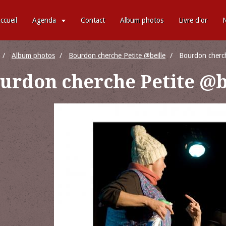
ccueil
Agenda
Contact
Album photos
Livre d'or
N
Album photos
Bourdon cherche Petite @beille
Bourdon cherch
urdon cherche Petite @b