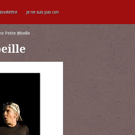
ovelettre
Je ne suis pas con
e Petite @beille
eille