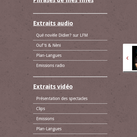
Phrases de mes filles
Extraits audio
Qué novèle Didier? sur LFM
Ouf'ti & Nèni
Plan-Langues
Emissions radio
Extraits vidéo
Présentation des spectacles
Clips
Emissions
Plan-Langues